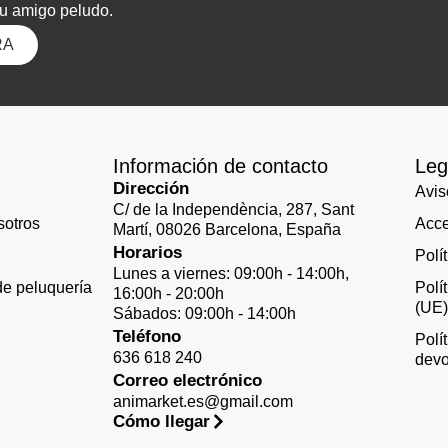
tu amigo peludo.
RA
Información de contacto
Leg
Dirección
Avis
C/ de la Independència, 287, Sant
sotros
Acce
Martí, 08026 Barcelona, España
Horarios
Polí
Lunes a viernes: 09:00h - 14:00h,
de peluquería
Polí
16:00h - 20:00h
(UE
Sábados: 09:00h - 14:00h
Teléfono
Polí
636 618 240
devo
Correo electrónico
animarket.es@gmail.com
Cómo llegar