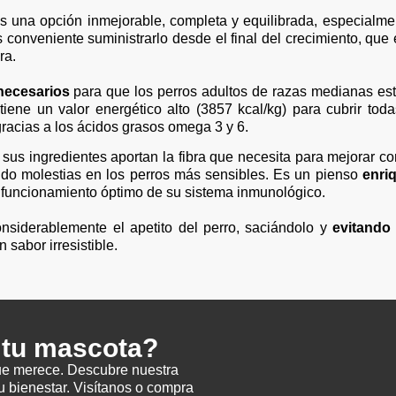
una opción inmejorable, completa y equilibrada, especialmen
s conveniente suministrarlo desde el final del crecimiento, qu
ra.
necesarios
para que los perros adultos de razas medianas esté
tiene un valor energético alto (3857 kcal/kg) para cubrir to
racias a los ácidos grasos omega 3 y 6.
sus ingredientes aportan la fibra que necesita para mejorar c
ndo molestias en los perros más sensibles. Es un pienso
enri
l funcionamiento óptimo de su sistema inmunológico.
onsiderablemente el apetito del perro, saciándolo y
evitando
sabor irresistible.
a tu mascota?
ue merece. Descubre nuestra
u bienestar. Visítanos o compra